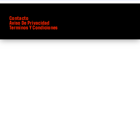
Instituciones
Contacto
Aviso De Privacidad
Terminos Y Condiciones
Inteligencia Artificial
Inteligencia Artificial y Robó
Inteligencia Artificial y Robótica
Interiorismo
Internacional
Internacionales
International