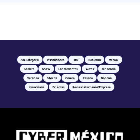
Hardware
Health
Historia
Hogar
Sin Categoría
Instituciones
DIY
Gobierno
Merca2
Gamers
NSFW
Lanzamientos
Autos
Tendencia
Hombre
Veraneo
Sibarita
Ciencia
Reseña
Nacional
Inmobiliaria
Finanzas
Recursos Humanos/empresa
Idiomas
Imágen y sonido
Industria
Industria Alimentaria