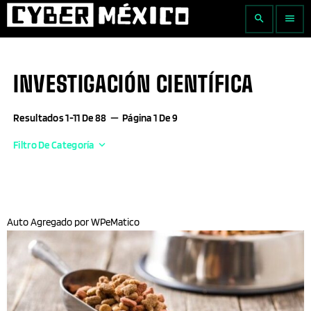
search
menu
INVESTIGACIÓN CIENTÍFICA
Resultados 1-11 De 88
remove
Página 1 De 9
Filtro De Categoría
keyboard_arrow_down
Actualidad Empresarial
Agricultura
Auto Agregado por WPeMatico
Aguascalientes
AI