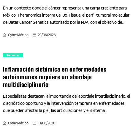
Cultural
En un contexto donde el cáncer representa una carga creciente para
México, Theranomics integra CellDx-Tissue, el perfil tumoral molecular
Culture
de Datar Cancer Genetics autorizado por la FDA, con el objetivo de
acercar a médicos y pacientes herramientas avanzadas para entender
CyberMéxico
23/06/2026
mejor la biología de cada tumor y orientar tratamientos
Cursos
personalizados y de mayor precisión La incorporación de CellDx-
Tissue fortalece el acceso a herramientas avanzadas de oncología de
Cybersecurity
Bienestar
precisión para pacientes con tumores sólidos en México. Theranomics
anunció la disponibilidad en México de CellDx-Tissue, el perfil tumoral
Inflamación sistémica en enfermedades
Decoración
molecular comprensivo desarrollado por Datar Cancer Genetics,
autoinmunes requiere un abordaje
diseñado para analizar alteraciones genómicas relevantes en tumores
multidisciplinario
Deporte y Letras
sólidos y apoyar decisiones clínicas en oncología de precisión. CellDx
fue autorizado por la Food and Drug Administration (FDA) de Estados
Especialistas destacan la importancia del abordaje interdisciplinario, el
Unidos y se realiza en los laboratorios de Datar Cancer Genetics
Deporte y Salud
diagnóstico oportuno y la intervención temprana en enfermedades
acreditados por CAP y certificados por CLIA, […]
que pueden afectar la piel, las articulaciones y el sistema
gastrointestinal. Cifras estiman que en México entre 4 y 6.5 millones
Deportes
CyberMéxico
11/06/2026
de mexicanos viven con enfermedades autoinmunes. AbbVie impulsa
espacios de diálogo científico y educación médica continua para