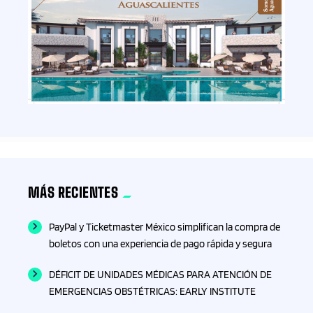
Esquí
Estado de Hidalgo
Estado de México
ESTADOS
Estilo de Vida
MÁS RECIENTES
Eventos
PayPal y Ticketmaster México simplifican la compra de
F1
boletos con una experiencia de pago rápida y segura
Farmacia
DÉFICIT DE UNIDADES MÉDICAS PARA ATENCIÓN DE
EMERGENCIAS OBSTÉTRICAS: EARLY INSTITUTE
Finanzas