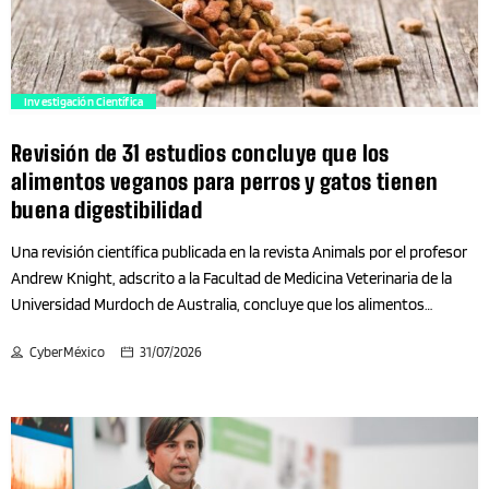
Alcaldías
Alcaldías CDMX
trending_flat
Investigación Científica
Antropología-Arqueología
Revisión de 31 estudios concluye que los
alimentos veganos para perros y gatos tienen
Aplicaciones móviles
buena digestibilidad
Una revisión científica publicada en la revista Animals por el profesor
Arquitectura
Andrew Knight, adscrito a la Facultad de Medicina Veterinaria de la
Universidad Murdoch de Australia, concluye que los alimentos
Arte
veganos y vegetarianos nutricionalmente completos para perros y
CyberMéxico
31/07/2026
gatos son, por lo general, bien digeridos y ofrecen una digestibilidad
Artes Escénicas
comparable a la de las dietas convencionales a base de carne Una
nueva revisión científica ha concluido que los alimentos veganos para
perros, los alimentos veganos para gatos y las dietas vegetarianas
Artes Visuales
para mascotas que son nutricionalmente adecuadas presentan, por lo
general, una buena digestibilidad y son ampliamente comparables a