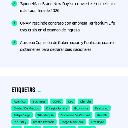
‘Spider-Man: Brand New Day’ se convierte en la película
más taquillera de 2026
Fisioterapia
UNAM rescinde contrato con empresa Territorium Life
Fitness
tras crisis en el examen de ingreso
Aprueba Comisión de Gobernación y Población cuatro
Formación
dictámenes para declarar días nacionales
Formación profesional
Fotografía
ETIQUETAS
Franquicias
Abanico
Business
CDMX
Ceo
Ciencia
Fútbol
Ciudad De México
Colegio Jurista
Economy
Featured
Felipe Vega
Filantropia
Gobierno De Calidad
Health
Gadgets
Industry
Ivette Estrada
Jorge Manrique
Lifestyle