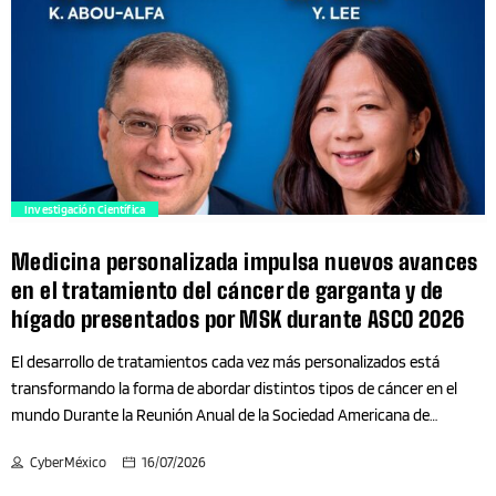
ingredientes que garanticen consistencia, rendimiento y eficiencia en
Camiones
cada proceso de elaboración. En respuesta a estas
necesidades, Challenge Whipping Cream, elaborada con leche de
Campeche
California y respaldada por el sello Real California Milk, ofrece una
solución desarrollada para aplicaciones profesionales en panificación,
Cantabria
repostería, foodservice, cocina y bebidas. Diseñada para responder a
las exigencias del sector
trending_flat
profesional, Challenge Whipping Cream combina un contenido de
Cataluña
Investigación Científica
grasa de 35.1% con […]
Medicina personalizada impulsa nuevos avances
CDMX
en el tratamiento del cáncer de garganta y de
hígado presentados por MSK durante ASCO 2026
Celebraciones
El desarrollo de tratamientos cada vez más personalizados está
transformando la forma de abordar distintos tipos de cáncer en el
Chiapas
mundo Durante la Reunión Anual de la Sociedad Americana de
Oncología Clínica (ASCO) 2026, el Memorial Sloan Kettering Cancer
Chihuahua
CyberMéxico
16/07/2026
Center (MSK) presentó investigaciones que demuestran cómo es
posible mantener o mejorar los resultados clínicos mediante