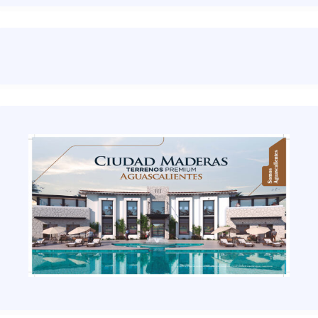
Esquí
Estado de Hidalgo
Estado de México
ESTADOS
Estilo de Vida
Eventos
F1
Farmacia
Finanzas