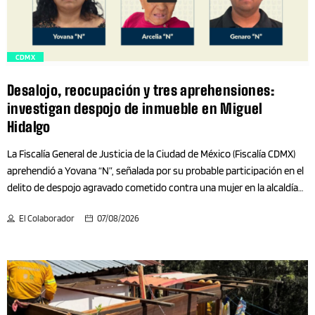
llegaron las personas ya habían abandonado […]
Camiones
trending_flat
Campeche
CDMX
Desalojo, reocupación y tres aprehensiones:
Cantabria
investigan despojo de inmueble en Miguel
Hidalgo
Cataluña
La Fiscalía General de Justicia de la Ciudad de México (Fiscalía CDMX)
aprehendió a Yovana “N”, señalada por su probable participación en el
CDMX
delito de despojo agravado cometido contra una mujer en la alcaldía
Miguel Hidalgo. Con esta captura, suman tres personas
Celebraciones
El Colaborador
07/08/2026
aprehendidas entre el 21 de julio y el 5 de agosto por los mismos
hechos. De acuerdo con la investigación, el caso se remonta a 2018,
Chiapas
cuando una sentencia emitida el 29 de agosto de ese año dentro de
un juicio civil reconoció el pleno dominio de la víctima sobre el
Chihuahua
inmueble y ordenó su desocupación y entrega. En cumplimiento de
esa resolución, el 15 de noviembre de 2018 se realizó el desalojo de los