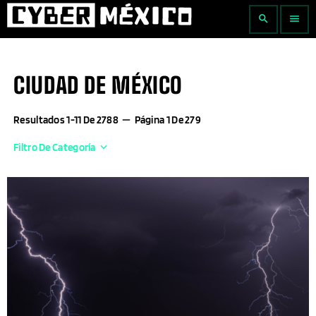
search
menu
CIUDAD DE MÉXICO
Resultados 1-11 De 2788
remove
Página 1 De 279
Filtro De Categoría
keyboard_arrow_down
Actualidad Empresarial
Agricultura
Aguascalientes
AI