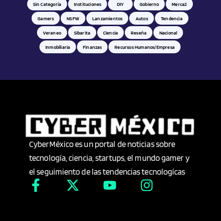
Sin Categoría
Instituciones
DIY
Gobierno
Merca2
Gamers
NSFW
Lanzamientos
Autos
Tendencia
Industria Automotriz
Veraneo
Sibarita
Ciencia
Reseña
Nacional
Inmobiliaria
Finanzas
Recursos Humanos/empresa
Industria Farmacéutica
Industria Minera
Industria Téxtil
Industria y energía
CyberMéxico es un portal de noticias sobre
tecnología, ciencia, startups, el mundo gamer y
Infantil
el seguimiento de las tendencias tecnologícas
Inmobiliaria
Innovación Tecnológica