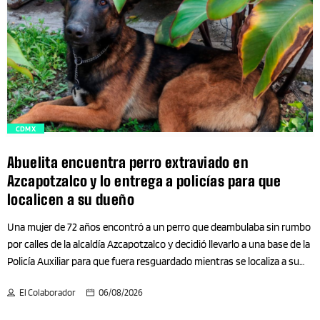
urbanización irregular. En el operativo participaron también la
Secretaría de Seguridad Ciudadana (SSC), la Secretaría de Obras y
Coches
Servicios (SOBSE), la Secretaría de Gobierno (SECGOB), la Secretaría de
Gestión Integral de Riesgos y Protección Civil (SGIRPC), la Fiscalía
Colima
General de Justicia (FGJCDMX), la Comisión de Derechos Humanos
(CDHCM), la Secretaría de Bienestar e Igualdad Social (SEBIEN), la
Secretaría de Vivienda (SEVIVIENDA) y […]
Columna
trending_flat
CDMX
Columnas
Abuelita encuentra perro extraviado en
Azcapotzalco y lo entrega a policías para que
Columnistas
localicen a su dueño
Una mujer de 72 años encontró a un perro que deambulaba sin rumbo
Comercio
por calles de la alcaldía Azcapotzalco y decidió llevarlo a una base de la
Policía Auxiliar para que fuera resguardado mientras se localiza a su
Comunicación
propietario. La adulta mayor acudió a las instalaciones del Sector de la
El Colaborador
06/08/2026
Policía Auxiliar de la Secretaría de Seguridad Ciudadana (SSC), ubicadas
Confección/ Punto de cruz
en la calle Zempoaltecas, colonia Miguel Hidalgo, donde entregó