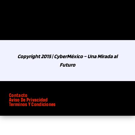
Instituciones
Inteligencia Artificial
Inteligencia Artificial y Robó
Copyright 2015 | CyberMéxico – Una Mirada al
Inteligencia Artificial y Robótica
Futuro
Interiorismo
Internacional
Contacto
Aviso De Privacidad
Terminos Y Condiciones
Internacionales
International