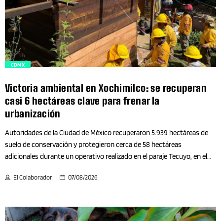
ocupantes y la entrega material y jurídica del predio. Sin embargo,
Ciberseguridad
poco más de un mes después, el 20 de diciembre, la víctima acudió
nuevamente al inmueble y encontró rotos los […]
Ciclismo
Ciencia
trending_flat
CDMX
Ciencia General
Victoria ambiental en Xochimilco: se recuperan
casi 6 hectáreas clave para frenar la
urbanización
Ciencia y Tecnología
Autoridades de la Ciudad de México recuperaron 5.939 hectáreas de
Cine
suelo de conservación y protegieron cerca de 58 hectáreas
adicionales durante un operativo realizado en el paraje Tecuyo, en el
Ciudad
poblado de Santiago Tepalcatlalpan, alcaldía Xochimilco. La acción fue
El Colaborador
07/08/2026
encabezada por la Secretaría del Medio Ambiente de la Ciudad de
México (SEDEMA), a través de la Dirección General de la Comisión de
Ciudad de México
Recursos Naturales y Desarrollo Rural (DGCORENADR), como parte de
la estrategia para proteger el suelo de conservación y prevenir la
Coahuila de Zaragoza