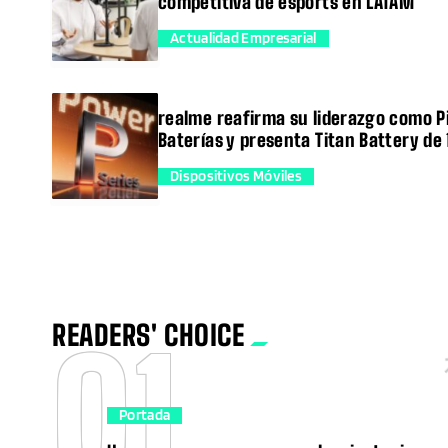
competitiva de esports en LATAM
Actualidad Empresarial
trending_flat
realme reafirma su liderazgo como P
Baterías y presenta Titan Battery de
Dispositivos Móviles
trending_flat
READERS' CHOICE
01
Portada