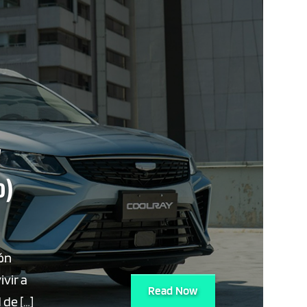
V
o)
ión
ivir a
Read Now
 de […]