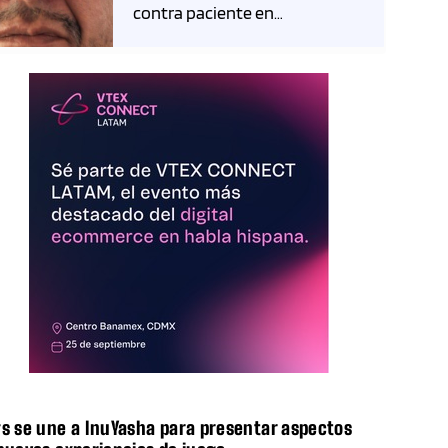
contra paciente en
Venustiano Carranza
trending_flat
gs se une a InuYasha para presentar aspectos