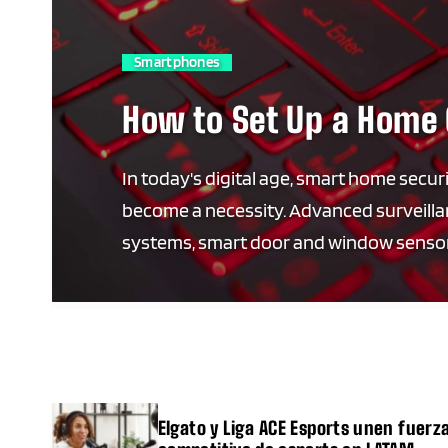
Smartphones
How to Set Up a Home 
In today's digital age, smart home secur
become a necessity. Advanced surveill
systems, smart door and window sensor
intelligent locks offer unparalleled prot
These […]
Elgato y Liga ACE Esports unen fuerza