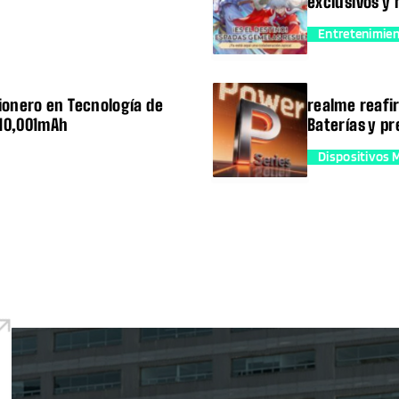
exclusivos y
Entretenimie
trending_flat
ionero en Tecnología de
realme reafi
 10,001mAh
Baterías y p
Dispositivos 
trending_flat