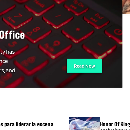
Office
ity has
ance
Read Now
s, and
ection.
s para liderar la escena
Honor Of Kin