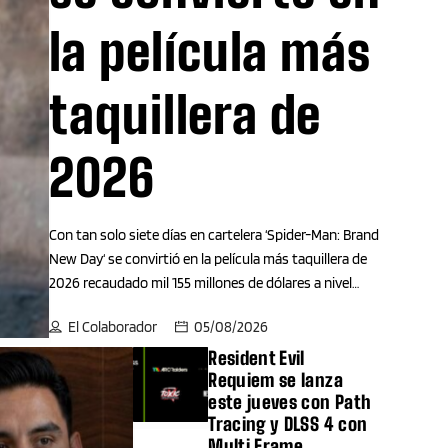
la película más
taquillera de
2026
Con tan solo siete días en cartelera ‘Spider-Man: Brand
New Day‘ se convirtió en la película más taquillera de
2026 recaudado mil 155 millones de dólares a nivel
internacional. La película protagonizada por Tom
El Colaborador
05/08/2026
Holland y Zendaya desbancó a ‘Toy Story’, que tras su
estreno en junio ha acumulado mil 67 millones de
Resident Evil
Requiem se lanza
dólares. El hito se suma otros más que ha acumulado el
este jueves con Path
filme. ‘Spider-Man: Brand New Day’ rompió un récord
Tracing y DLSS 4 con
histórico de preestrenos al recaudar 72 millones de
Multi Frame