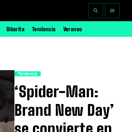
search
menu
Sibarita
Tendencia
Veraneo
Tendencia
‘Spider-Man:
Brand New Day’
se convierte en