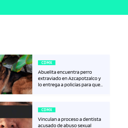
CDMX
Abuelita encuentra perro
extraviado en Azcapotzalco y
lo entrega a policías para que
localicen a su dueño
trending_flat
CDMX
Vinculan a proceso a dentista
acusado de abuso sexual