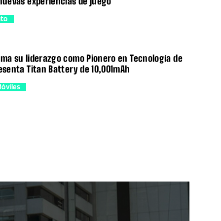
 nuevas experiencias de juego
nto
rma su liderazgo como Pionero en Tecnología de
resenta Titan Battery de 10,001mAh
Móviles