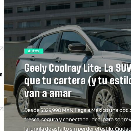
Autos
Geely Coolray Lite: La SU
s
que tu cartera (y tu estil
van a amar
Desde $329,990 MXN, llega a México una opc
fresca, segura y conectada, ideal para sobrev
la jungla de asfalto sin perder el estilo. Ciudad