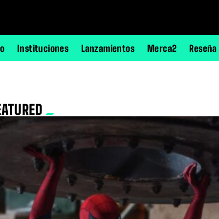
no
Instituciones
Lanzamientos
Merca2
Reseña
EATURED