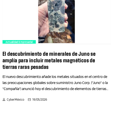
totales a 31 de enero de 2026 de 36.226.670 dólares. Efectivo total a 31
Bienestar
de enero de 2026 de 1.133.766 dólares. Déficit de capital de trabajo a 31
de enero de 2026 de 2.281.241 dólares. Patrimonio neto a 31 de enero
de 2026 de 32.604.804 dólares. Durante el ejercicio finalizado el 31 de
Binacional
enero de 2026, la Compañía […]
Biología
trending_flat
Actualidad Empresarial
Blockchain
El descubrimiento de minerales de Juno se
amplía para incluir metales magnéticos de
Blockchain- criptomonedas
tierras raras pesadas
El nuevo descubrimiento añade los metales situados en el centro de
Blogs
las preocupaciones globales sobre suministro Juno Corp. ("Juno" o la
"Compañía") anunció hoy el descubrimiento de elementos de tierras
Bolsa
raras pesadas —incluidos los metales magnéticos esenciales para
CyberMéxico
19/05/2026
defensa, aeroespacial, vehículos eléctricos y energías limpias— dentro
Bricolaje
de su sistema de minerales críticos Vespa en Ring of Fire, Ontario. El
descubrimiento se sitúa dentro del mismo sistema geológico que las