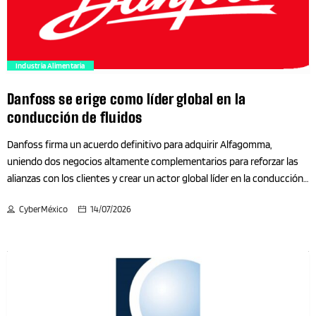
Alcaldías
Alcaldías CDMX
trending_flat
Industria Alimentaria
Antropología-Arqueología
Danfoss se erige como líder global en la
conducción de fluidos
Aplicaciones móviles
Danfoss firma un acuerdo definitivo para adquirir Alfagomma,
uniendo dos negocios altamente complementarios para reforzar las
Arquitectura
alianzas con los clientes y crear un actor global líder en la conducción
de fluidos Danfoss anunció hoy que ha firmado un acuerdo definitivo
Arte
CyberMéxico
14/07/2026
para adquirir Alfagomma, un fabricante global de mangueras y
conexiones con sede central en Vimercate, Italia. Esta adquisición,
Artes Escénicas
respalda el enfoque estratégico de impulsar un crecimiento rentable,
alineado con la estrategia a largo plazo de Danfoss. Alfagomma pasará
a formar parte de la división Fluid Conveyance, un negocio central
Artes Visuales
dentro del segmento Danfoss Power Solutions, creando un actor
global líder en la conducción de fluidos que reforzará la capacidad para