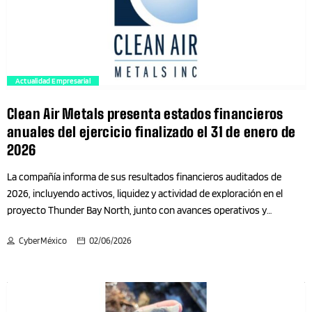
Astronomía
servir a clientes de todo el mundo. "Esta adquisición es un hito
significativo para Danfoss y un paso estratégico en la ejecución de
Audio
la estrategia a largo plazo. Al unir estos […]
Automovilismo
trending_flat
Actualidad Empresarial
Clean Air Metals presenta estados financieros
Autos
anuales del ejercicio finalizado el 31 de enero de
2026
Baby & Toddler
La compañía informa de sus resultados financieros auditados de
Baja California
2026, incluyendo activos, liquidez y actividad de exploración en el
proyecto Thunder Bay North, junto con avances operativos y
próximos pasos del proyecto Clean Air Metals Inc. ("Clean Air Metals" o
Baja California Sur
CyberMéxico
02/06/2026
la "Compañía") (TSX.V:AIR)(FRA:CKU)(OTCQB:CLRMF) anuncia que ha
presentado sus estados financieros consolidados auditados y el
Básquet
informe de análisis y discusión de la dirección correspondientes al
ejercicio finalizado el 31 de enero de 2026, disponibles para su consulta
Belleza
en www.sedarplus.ca. Aspectos financieros destacados Activos