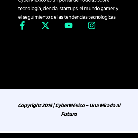
tecnología, ciencia, startups, el mundo gamer y
Instituciones
el seguimiento de las tendencias tecnologícas
Inteligencia Artificial
Inteligencia Artificial y Robó
Inteligencia Artificial y Robótica
Interiorismo
Internacional
Copyright 2015 | CyberMéxico – Una Mirada al
Internacionales
Futuro
International