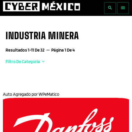
search
menu
INDUSTRIA MINERA
Resultados 1-11 De 32
remove
Página 1 De 4
Filtro De Categoría
keyboard_arrow_down
Actualidad Empresarial
Agricultura
Auto Agregado por WPeMatico
Aguascalientes
AI