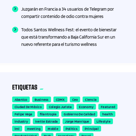
Juzgarán en Francia a 34 usuarios de Telegram por
Gamers
compartir contenido de odio contra mujeres
Gaming
Todos Santos Wellness Fest: el evento de bienestar
que está transformando a Baja California Sur en un
Gastronomía
nuevo referente para el turismo wellness
General
Gobierno
ETIQUETAS
Gran consumo y distribución
Abanico
Business
CDMX
Ceo
Ciencia
Ciudad De México
Colegio Jurista
Economy
Featured
Guanajuato
Felipe Vega
Filantropia
Gobierno De Calidad
Health
Industry
Ivette Estrada
Jorge Manrique
Lifestyle
Guerrero
Lml
Meeting
Mobile
Politics
Principal
Productividad
Tech
Tecnology
Travel