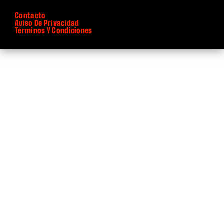
Internet
Contacto
Aviso De Privacidad
Terminos Y Condiciones
Investigación Científica
Jalisco
Jardín/Terraza
Juegos
Justicia
Lanzamientos
Literatura