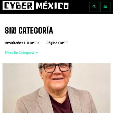
search
menu
SIN CATEGORÍA
Resultados 1-11 De 950
remove
Página 1 De 95
Filtro De Categoría
keyboard_arrow_down
Actualidad Empresarial
Agricultura
Aguascalientes
AI