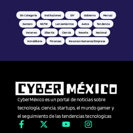
Hardware
Sin Categoría
Instituciones
DIY
Gobierno
Merca2
Health
Gamers
NSFW
Lanzamientos
Autos
Tendencia
Veraneo
Sibarita
Ciencia
Reseña
Nacional
Historia
Inmobiliaria
Finanzas
Recursos Humanos/empresa
Hogar
Hombre
Idiomas
CyberMéxico es un portal de noticias sobre
Imágen y sonido
tecnología, ciencia, startups, el mundo gamer y
el seguimiento de las tendencias tecnologícas
Industria
Industria Alimentaria