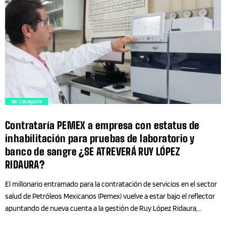
también aseguró que elementos de la Policía Municipal intentaron
Cultural
ingresar a su propiedad e incluso afirmó que estos pudieron llegar
hasta su habitación. "Aquí tengo los videos de todo. Los tengo
Culture
grabados como se están brincando a mi cuarto". Asimismo, dijo
contar con información de los agentes municipales que, según dijo,
Cursos
trataron de entrar a su propiedad. Además, responsabilizó a las
autoridades de […]
Cybersecurity
trending_flat
Sin Categoría
Decoración
Contrataría PEMEX a empresa con estatus de
inhabilitación para pruebas de laboratorio y
Deporte y Letras
banco de sangre ¿SE ATREVERÁ RUY LÓPEZ
RIDAURA?
Deporte y Salud
El millonario entramado para la contratación de servicios en el sector
salud de Petróleos Mexicanos (Pemex) vuelve a estar bajo el reflector
Deportes
apuntando de nueva cuenta a la gestión de Ruy López Ridaura,
subdirector de los Servicios de Salud de Pemex. El nuevo debate