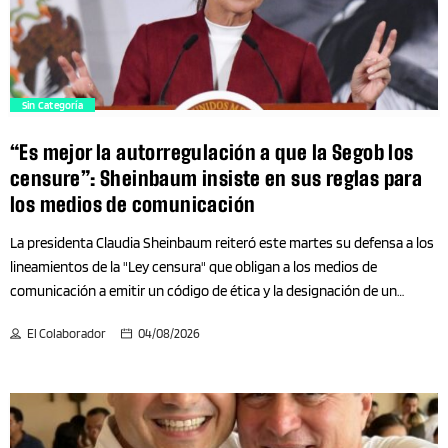
sí, pero que apenas sirve como un tanque de oxígeno frente a la
Ciberseguridad
inflación y las precarias condiciones en las […]
Ciclismo
trending_flat
Sin Categoría
Ciencia
“Es mejor la autorregulación a que la Segob los
Ciencia General
censure”: Sheinbaum insiste en sus reglas para
los medios de comunicación
Ciencia y Tecnología
La presidenta Claudia Sheinbaum reiteró este martes su defensa a los
lineamientos de la "Ley censura" que obligan a los medios de
Cine
comunicación a emitir un código de ética y la designación de un
defensor de las audiencias. La mandataria acusó en su conferencia
El Colaborador
04/08/2026
Ciudad
matutina que los medios "mienten deliberadamente", por lo que
afirmó que debe garantizarse el derecho de réplica. "Puede ser
cuestionada la autorregulación, pero es mejor eso a la censura, por lo
Ciudad de México
menos que publiquen su código de ética para ver si ellos mismos lo
respetan o no, y que tengan un espacio donde la gente pueda decir:
Coahuila de Zaragoza