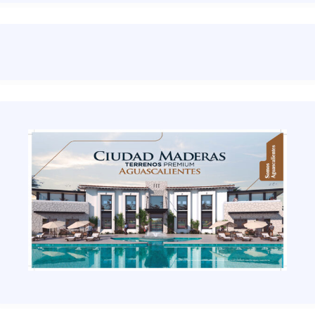
Emerging
Emprendedores
Entertainment
Entretenimiento
ESECTACULOS
Esoterismo
Espectáculos
Espectáculos y cultura