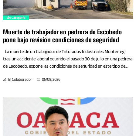
Bienestar
trending_flat
Sin Categoría
Binacional
Muerte de trabajador en pedrera de Escobedo
pone bajo revisión condiciones de seguridad
Biología
La muerte de un trabajador de Triturados Industriales Monterrey,
tras un accidente laboral ocurrido el pasado 30 de julio en una pedrera
Blockchain
de Escobedo, expone las condiciones de seguridad en este tipo de
empresas. De acuerdo con reportes publicados por diversos medios y
Blockchain- criptomonedas
El Colaborador
05/08/2026
testimonios de trabajadores, el accidente ocurrió al interior de las
instalaciones ubicadas sobre la Carretera a las Pedreras, Ramal
Blogs
Izquierdo. La víctima cayó de una estructura de aproximadamente 15
metros de altura, sufrió lesiones graves y posteriormente murió en un
hospital. Según la información difundida, empleados que solicitaron el
Bolsa
anonimato señalaron que el trabajador presentó un presunto
traumatismo craneoencefálico y múltiples fracturas. Además,
Bricolaje
afirmaron que presuntamente no portaba equipo de protección