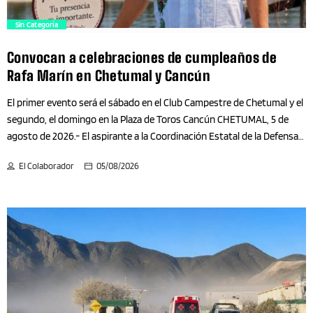
Astronomía
trending_flat
Sin Categoría
Audio
Convocan a celebraciones de cumpleaños de
Rafa Marín en Chetumal y Cancún
Automovilismo
El primer evento será el sábado en el Club Campestre de Chetumal y el
Autos
segundo, el domingo en la Plaza de Toros Cancún CHETUMAL, 5 de
agosto de 2026.- El aspirante a la Coordinación Estatal de la Defensa
de la Transformación y la Soberanía de Morena en Quintana Roo,
Baby & Toddler
El Colaborador
05/08/2026
Rafael Marín Mollinedo, emitivó invitaciones públicas a dos
celebraciones con motivo de su cumpleaños, que se realizarán en
Baja California
Chetumal y Cancún en dos días sucesivos. Las invitaciones que
comenzaron a circular en las redes sociales, el primer evento de
Baja California Sur
celebración se llevará a cabo el sábado 15 de agosto a las 17:00 horas
en el Club Campestre de Chetumal, ubicado en el Boulevard Bahía,
Básquet
donde el acceso será por la avenida Universidad, frente al centro
comercial Walmart. El segundo evento se realizará al siguiente día, el
domingo 16 de agosto a […]
Belleza