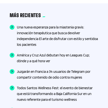
Esquí
MÁS RECIENTES
Estado de Hidalgo
Una nueva esperanza para la miastenia gravis:
Estado de México
innovación terapéutica que busca devolver
independencia El arte de disfrutar con estilo y sentidoa
ESTADOS
los pacientes
Estilo de Vida
América y Cruz Azul debutan hoy en Leagues Cup;
dónde y a qué hora ver
Eventos
Juzgarán en Francia a 34 usuarios de Telegram por
compartir contenido de odio contra mujeres
F1
Todos Santos Wellness Fest: el evento de bienestar
Farmacia
que está transformando a Baja California Sur en un
nuevo referente para el turismo wellness
Finanzas