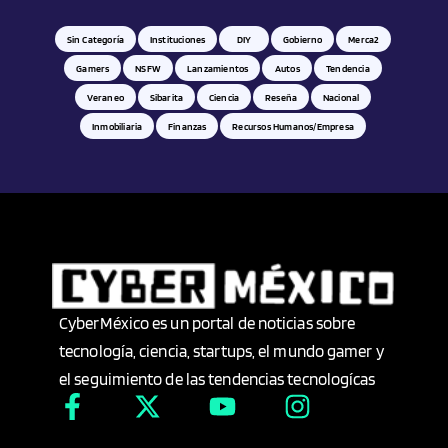
Sin Categoría
Instituciones
DIY
Gobierno
Merca2
Coches
Gamers
NSFW
Lanzamientos
Autos
Tendencia
Veraneo
Sibarita
Ciencia
Reseña
Nacional
Colima
Inmobiliaria
Finanzas
Recursos Humanos/empresa
Columna
Columnas
Columnistas
Comercio
CyberMéxico es un portal de noticias sobre
tecnología, ciencia, startups, el mundo gamer y
Comunicación
el seguimiento de las tendencias tecnologícas
Confección/ Punto de cruz