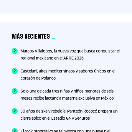
Bienestar
Binacional
MÁS RECIENTES
Biología
Marcos Villalobos, la nueva voz que busca conquistar el
regional mexicano en el ARRE 2026
Blockchain
Castelani, aires mediterráneos y sabores únicos en el
Blockchain- criptomonedas
corazón de Polanco
Solo una de cada tres niñas y niños menores de seis
Blogs
meses recibe lactancia materna exclusiva en México
Bolsa
30 años de ska y rebeldía: Panteón Rococó prepara un
cierre épico en el Estadio GNP Seguros
Bricolaje
El rock progresivo se reinventa con una nueva piel