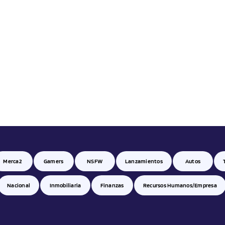
Merca2
Gamers
NSFW
Lanzamientos
Autos
Nacional
Inmobiliaria
Finanzas
Recursos Humanos/empresa