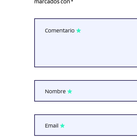
marcados con *
Comentario
star
Nombre
star
Email
star