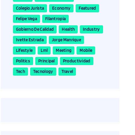
Colegio Jurista
Economy
Featured
Felipe Vega
Filantropia
Gobierno De Calidad
Health
Industry
Ivette Estrada
Jorge Manrique
Lifestyle
Lml
Meeting
Mobile
Politics
Principal
Productividad
Tech
Tecnology
Travel