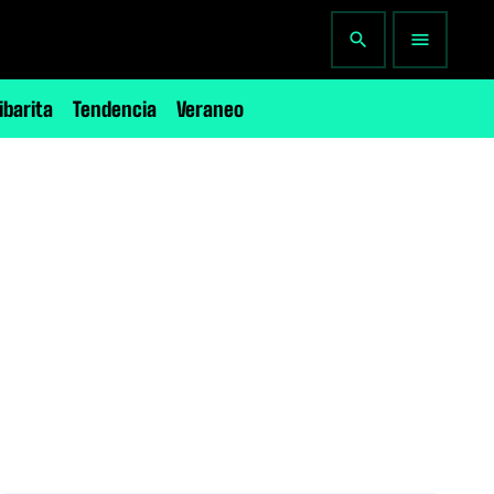
search
menu
ibarita
Tendencia
Veraneo