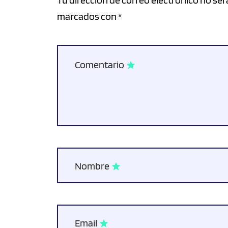
marcados con *
Comentario
star
Nombre
star
Email
star