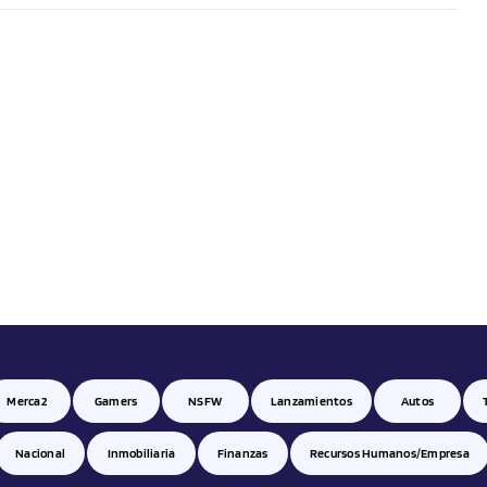
Merca2
Gamers
NSFW
Lanzamientos
Autos
Nacional
Inmobiliaria
Finanzas
Recursos Humanos/empresa