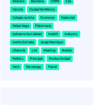
Abanico
Business
CDMX
Ceo
Ciencia
Ciudad De México
Colegio Jurista
Economy
Featured
Felipe Vega
Filantropia
Gobierno De Calidad
Health
Industry
Ivette Estrada
Jorge Manrique
Lifestyle
Lml
Meeting
Mobile
Politics
Principal
Productividad
Tech
Tecnology
Travel