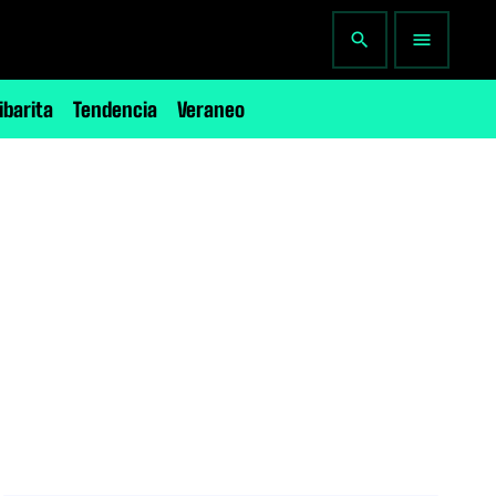
search
menu
ibarita
Tendencia
Veraneo