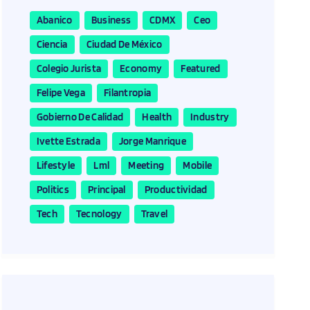
Abanico
Business
CDMX
Ceo
Ciencia
Ciudad De México
Colegio Jurista
Economy
Featured
Felipe Vega
Filantropia
Gobierno De Calidad
Health
Industry
Ivette Estrada
Jorge Manrique
Lifestyle
Lml
Meeting
Mobile
Politics
Principal
Productividad
Tech
Tecnology
Travel