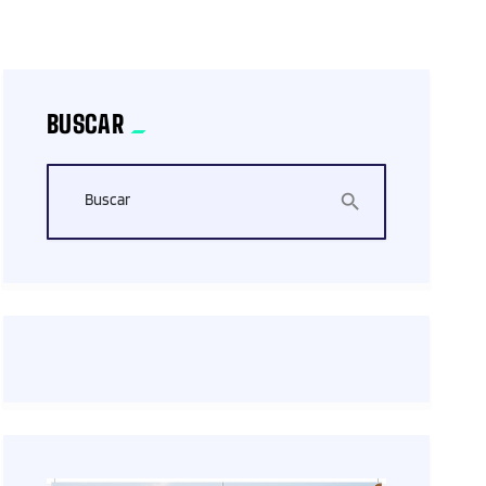
BUSCAR
Buscar
search