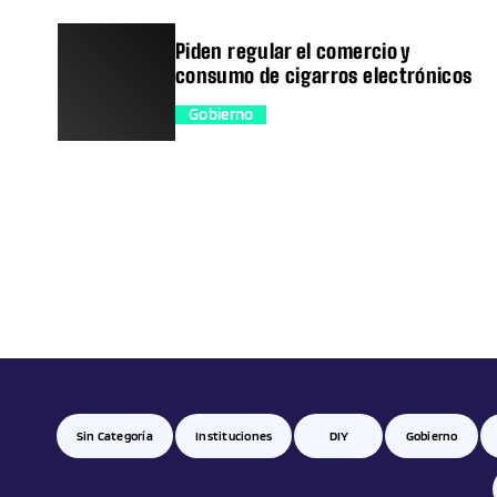
Piden regular el comercio y
consumo de cigarros electrónicos
Gobierno
trending_flat
Sin Categoría
Instituciones
DIY
Gobierno