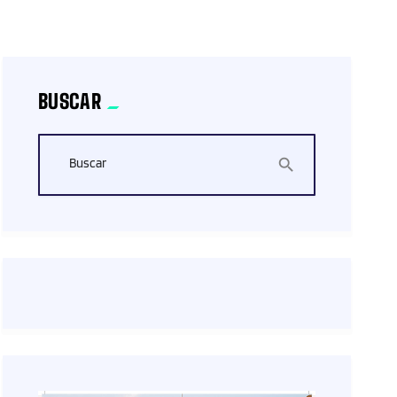
BUSCAR
Buscar
search