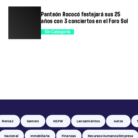
Panteón Rococó festejará sus 25
años con 3 conciertos en el Foro Sol
Sin Categoría
trending_flat
Merca2
Gamers
NSFW
Lanzamientos
Autos
Nacional
Inmobiliaria
Finanzas
Recursos Humanos/empresa