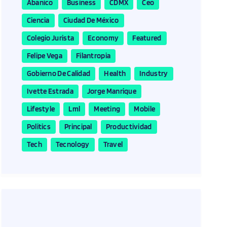
Abanico
Business
CDMX
Ceo
Ciencia
Ciudad De México
Colegio Jurista
Economy
Featured
Felipe Vega
Filantropia
Gobierno De Calidad
Health
Industry
Ivette Estrada
Jorge Manrique
Lifestyle
Lml
Meeting
Mobile
Politics
Principal
Productividad
Tech
Tecnology
Travel