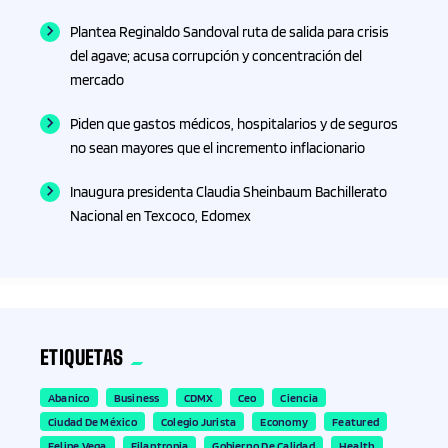
Plantea Reginaldo Sandoval ruta de salida para crisis
del agave; acusa corrupción y concentración del
mercado
Piden que gastos médicos, hospitalarios y de seguros
no sean mayores que el incremento inflacionario
Inaugura presidenta Claudia Sheinbaum Bachillerato
Nacional en Texcoco, Edomex
ETIQUETAS
Abanico
Business
CDMX
Ceo
Ciencia
Ciudad De México
Colegio Jurista
Economy
Featured
Felipe Vega
Filantropia
Gobierno De Calidad
Health