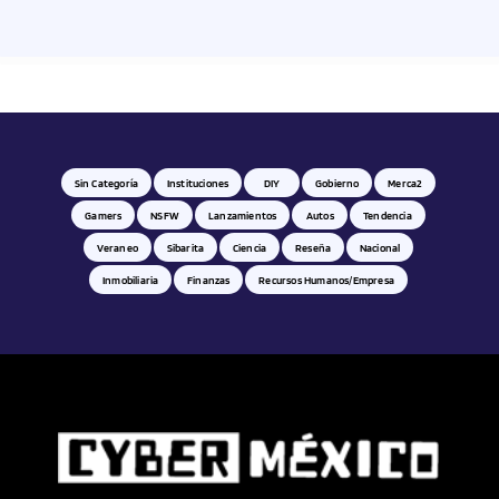
Sin Categoría
Instituciones
DIY
Gobierno
Merca2
Gamers
NSFW
Lanzamientos
Autos
Tendencia
Veraneo
Sibarita
Ciencia
Reseña
Nacional
Inmobiliaria
Finanzas
Recursos Humanos/empresa