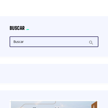
BUSCAR
Buscar
search