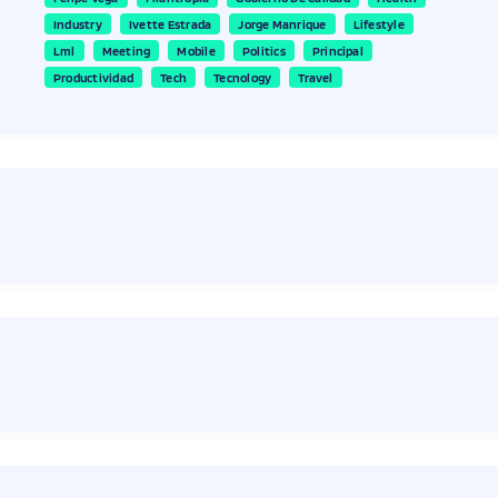
Industry
Ivette Estrada
Jorge Manrique
Lifestyle
Lml
Meeting
Mobile
Politics
Principal
Productividad
Tech
Tecnology
Travel