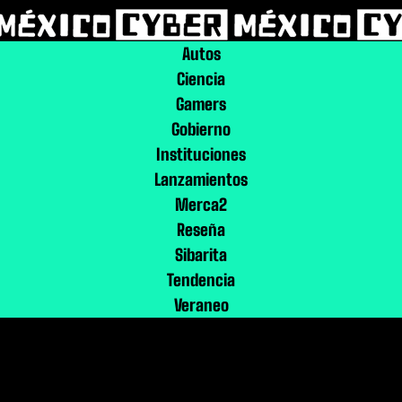
Autos
Ciencia
Gamers
Gobierno
Instituciones
Lanzamientos
Merca2
Reseña
Sibarita
Tendencia
Veraneo