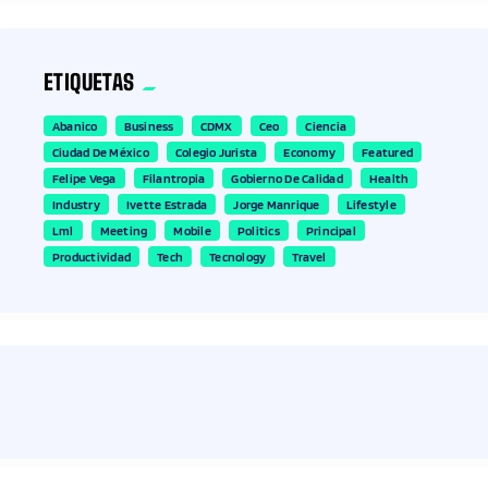
ETIQUETAS
Abanico
Business
CDMX
Ceo
Ciencia
Ciudad De México
Colegio Jurista
Economy
Featured
Felipe Vega
Filantropia
Gobierno De Calidad
Health
Industry
Ivette Estrada
Jorge Manrique
Lifestyle
Lml
Meeting
Mobile
Politics
Principal
Productividad
Tech
Tecnology
Travel