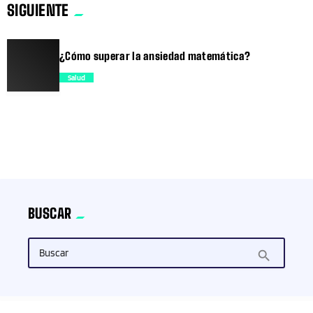
SIGUIENTE
trending_flat
¿Cómo superar la ansiedad matemática?
Salud
trending_flat
BUSCAR
Buscar
search