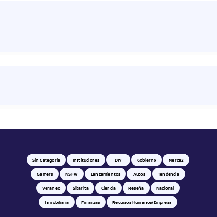
Sin Categoría
Instituciones
DIY
Gobierno
Merca2
Gamers
NSFW
Lanzamientos
Autos
Tendencia
Veraneo
Sibarita
Ciencia
Reseña
Nacional
Inmobiliaria
Finanzas
Recursos Humanos/empresa