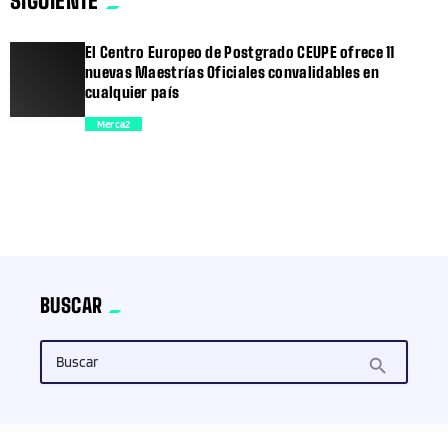
SIGUIENTE
trending_flat
El Centro Europeo de Postgrado CEUPE ofrece 11
nuevas Maestrías Oficiales convalidables en
cualquier país
Merca2
trending_flat
BUSCAR
Buscar
search