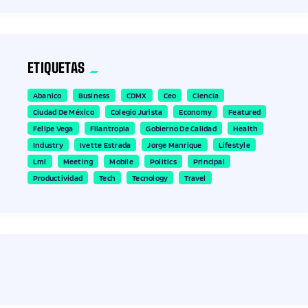
ETIQUETAS
Abanico
Business
CDMX
Ceo
Ciencia
Ciudad De México
Colegio Jurista
Economy
Featured
Felipe Vega
Filantropia
Gobierno De Calidad
Health
Industry
Ivette Estrada
Jorge Manrique
Lifestyle
Lml
Meeting
Mobile
Politics
Principal
Productividad
Tech
Tecnology
Travel