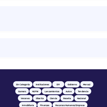
Sin Categoría
Instituciones
DIY
Gobierno
Merca2
Gamers
NSFW
Lanzamientos
Autos
Tendencia
Veraneo
Sibarita
Ciencia
Reseña
Nacional
Inmobiliaria
Finanzas
Recursos Humanos/empresa