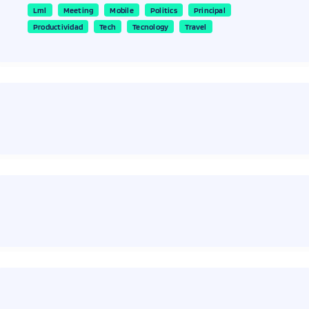
Lml
Meeting
Mobile
Politics
Principal
Productividad
Tech
Tecnology
Travel