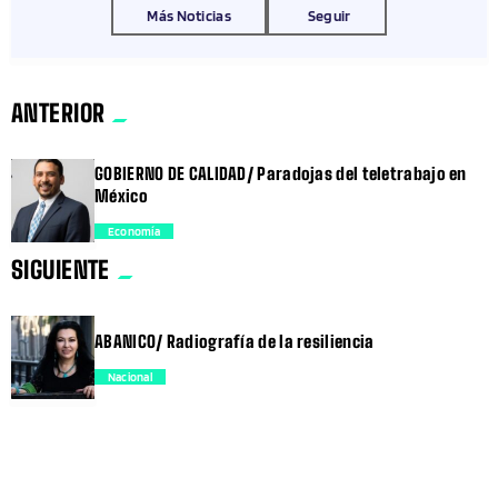
Más Noticias
Seguir
ANTERIOR
GOBIERNO DE CALIDAD/ Paradojas del teletrabajo en
México
Economía
SIGUIENTE
trending_flat
ABANICO/ Radiografía de la resiliencia
Nacional
trending_flat