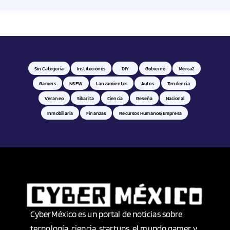
Sin Categoría
Instituciones
DIY
Gobierno
Merca2
Gamers
NSFW
Lanzamientos
Autos
Tendencia
Veraneo
Sibarita
Ciencia
Reseña
Nacional
Inmobiliaria
Finanzas
Recursos Humanos/empresa
CyberMéxico es un portal de noticias sobre
tecnología, ciencia, startups, el mundo gamer y