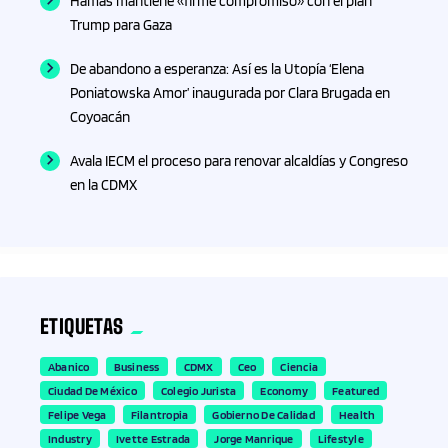
Hamás mantiene «firme compromiso» con el plan
Trump para Gaza
De abandono a esperanza: Así es la Utopía ‘Elena
Poniatowska Amor’ inaugurada por Clara Brugada en
Coyoacán
Avala IECM el proceso para renovar alcaldías y Congreso
en la CDMX
ETIQUETAS
Abanico
Business
CDMX
Ceo
Ciencia
Ciudad De México
Colegio Jurista
Economy
Featured
Felipe Vega
Filantropia
Gobierno De Calidad
Health
Industry
Ivette Estrada
Jorge Manrique
Lifestyle