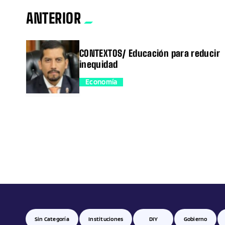
ANTERIOR
CONTEXTOS/ Educación para reducir
inequidad
Economía
trending_flat
Sin Categoría
Instituciones
DIY
Gobierno