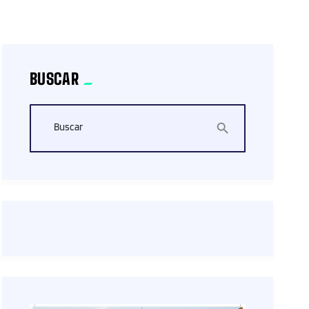
BUSCAR
Buscar
search