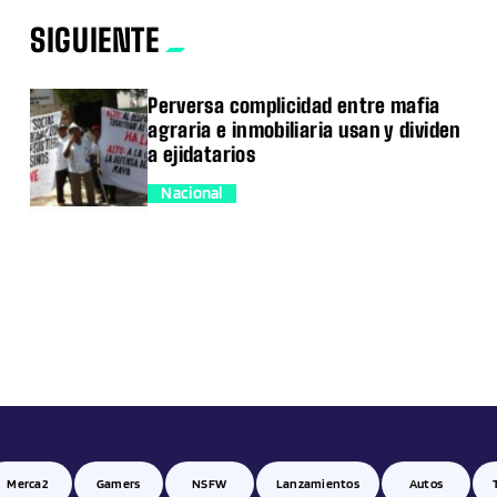
SIGUIENTE
Perversa complicidad entre mafia
agraria e inmobiliaria usan y dividen
a ejidatarios
Nacional
trending_flat
Merca2
Gamers
NSFW
Lanzamientos
Autos