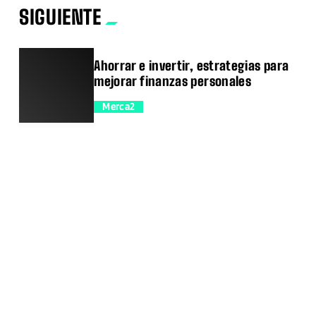
SIGUIENTE
Ahorrar e invertir, estrategias para
mejorar finanzas personales
Merca2
trending_flat