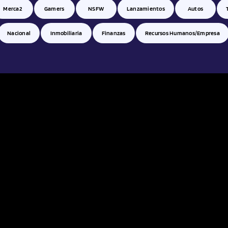
Merca2
Gamers
NSFW
Lanzamientos
Autos
Nacional
Inmobiliaria
Finanzas
Recursos Humanos/empresa