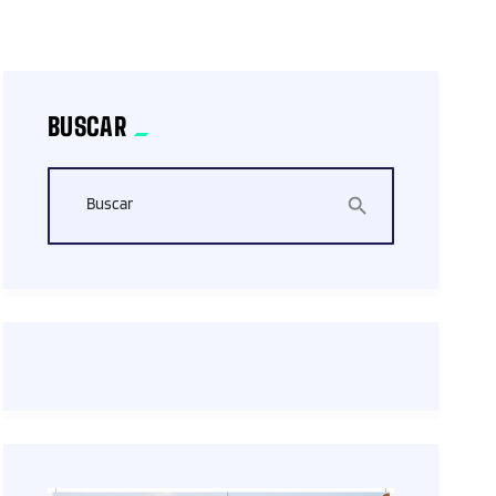
BUSCAR
Buscar
search