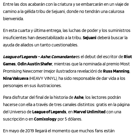
Entre las dos acabarán con la criatura y se embarcarán en un viaje de
camino a la gélida tribu de Sejuani, donde no tendrán una calurosa
bienvenida.
En esta cuarta y última entrega, las luchas de poder y los suministros
insuficientes han desestabilizado a la tribu.
Sejuani
deberá buscar la
ayuda de aliados un tanto cuestionables.
League of Legends – Ashe: Comandante
es el debut del escritor de
Riot
Games
,
Odin Austin Shafer
, mientras que la nominada al premio Most
Promising Newcomer (mejor ilustradora revelación) de
Russ Manning
,
Nina Vakueva
(HEAVY VINYL), ha sido responsable de dar vida a los
personajes en sus ilustraciones.
Para disfrutar del final de la historia de
Ashe
, los lectores podrán
hacerse con ella a través de tres canales distintos: gratis en la página
del Universo de
League of Legends
, en
Marvel Unlimited
con una
suscripción o en
Comixology
por 5 dólares.
En mayo de 2019 llegará el momento que muchos fans están