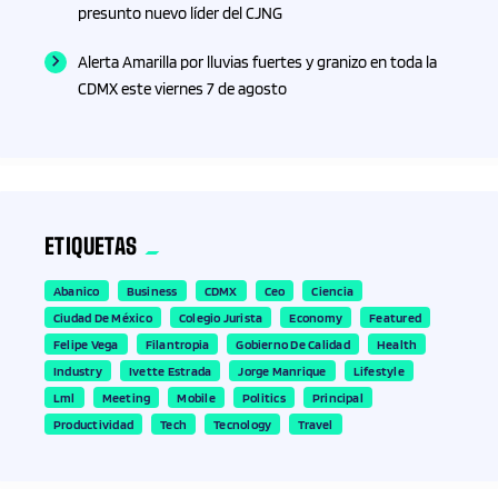
presunto nuevo líder del CJNG
Alerta Amarilla por lluvias fuertes y granizo en toda la
CDMX este viernes 7 de agosto
ETIQUETAS
Abanico
Business
CDMX
Ceo
Ciencia
Ciudad De México
Colegio Jurista
Economy
Featured
Felipe Vega
Filantropia
Gobierno De Calidad
Health
Industry
Ivette Estrada
Jorge Manrique
Lifestyle
Lml
Meeting
Mobile
Politics
Principal
Productividad
Tech
Tecnology
Travel