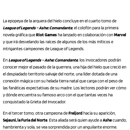
La epopeya de la arquera del hielo concluye en el cuarto tomo de
League of Legends – Ashe: Comandante
,
el colofón para la primera
novela gráfica que
Riot
Games
ha lanzado en colaboración con
Marvel
y que irá desvelando las raíces de algunos de los más míticos e
intrigantes campeones de League of Legends.
En
League of Legends – Ashe: Comandante
,
los invocadores podrán
conocer mejor el pasado de la guerrera, una hija del hielo que creció en
el despiadado territorio salvaje del norte, una líder dotada de una
conexión mágica con su helada tierra natal que carga con el peso de
las fanáticas expectativas de su madre. Los lectores podrán ver cómo
y dónde encuentra su famoso arco con el que tantas veces ha
conquistado la Grieta del Invocador.
En el tercer tomo, otra campeona de
Freljord
hacía su aparición,
Sejauni, la Furia del Norte
. Esta aliada será quien ayude a
Ashe
cuando,
hambrienta y sola, se vea sorprendida por un anguilante enorme.