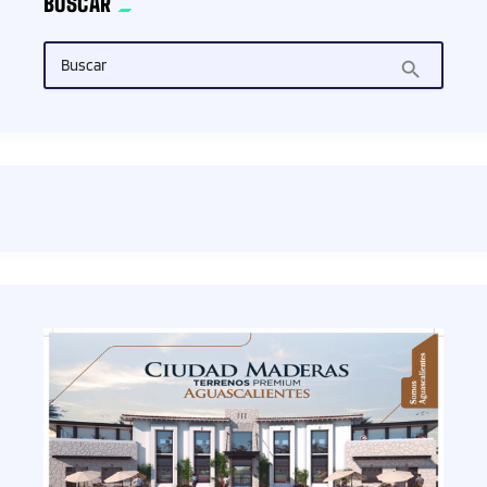
BUSCAR
Buscar
search