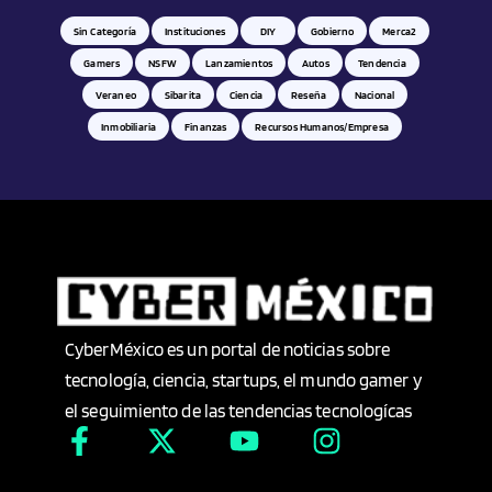
Sin Categoría
Instituciones
DIY
Gobierno
Merca2
Gamers
NSFW
Lanzamientos
Autos
Tendencia
Veraneo
Sibarita
Ciencia
Reseña
Nacional
Inmobiliaria
Finanzas
Recursos Humanos/empresa
CyberMéxico es un portal de noticias sobre
tecnología, ciencia, startups, el mundo gamer y
el seguimiento de las tendencias tecnologícas