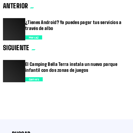
ANTERIOR
¿Tienes Android? Ya puedes pagar tus servicios a
través de albo
Merca2
SIGUIENTE
trending_flat
El Camping Bella Terra instala un nuevo parque
infantil con dos zonas de juegos
Gamers
trending_flat