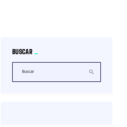
BUSCAR
Buscar
search