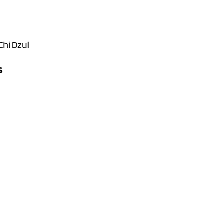
Chi Dzul
S