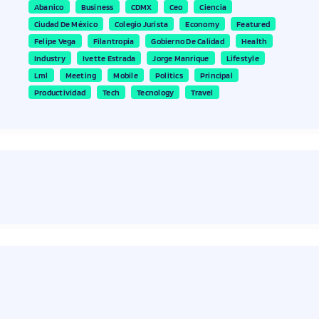
Abanico
Business
CDMX
Ceo
Ciencia
Ciudad De México
Colegio Jurista
Economy
Featured
Felipe Vega
Filantropia
Gobierno De Calidad
Health
Industry
Ivette Estrada
Jorge Manrique
Lifestyle
Lml
Meeting
Mobile
Politics
Principal
Productividad
Tech
Tecnology
Travel