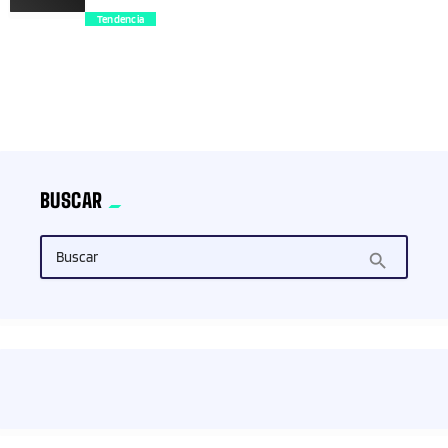
Tendencia
trending_flat
BUSCAR
Buscar
search