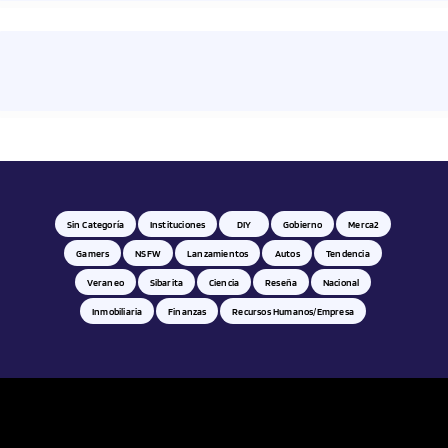
Sin Categoría
Instituciones
DIY
Gobierno
Merca2
Gamers
NSFW
Lanzamientos
Autos
Tendencia
Veraneo
Sibarita
Ciencia
Reseña
Nacional
Inmobiliaria
Finanzas
Recursos Humanos/empresa