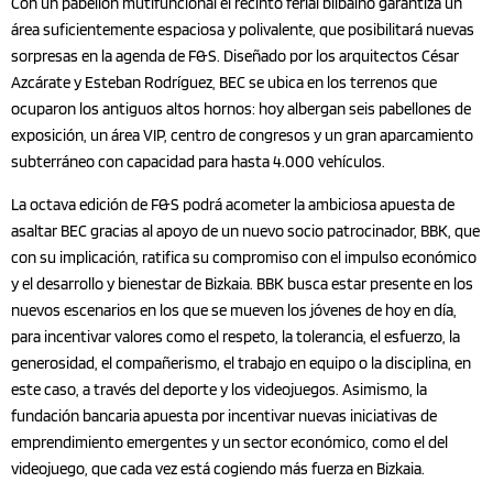
Con un pabellón mutifuncional el recinto ferial bilbaíno garantiza un
área suficientemente espaciosa y polivalente, que posibilitará nuevas
sorpresas en la agenda de F&S. Diseñado por los arquitectos César
Azcárate y Esteban Rodríguez, BEC se ubica en los terrenos que
ocuparon los antiguos altos hornos: hoy albergan seis pabellones de
exposición, un área VIP, centro de congresos y un gran aparcamiento
subterráneo con capacidad para hasta 4.000 vehículos.
La octava edición de F&S podrá acometer la ambiciosa apuesta de
asaltar BEC gracias al apoyo de un nuevo socio patrocinador, BBK, que
con su implicación, ratifica su compromiso con el impulso económico
y el desarrollo y bienestar de Bizkaia. BBK busca estar presente en los
nuevos escenarios en los que se mueven los jóvenes de hoy en día,
para incentivar valores como el respeto, la tolerancia, el esfuerzo, la
generosidad, el compañerismo, el trabajo en equipo o la disciplina, en
este caso, a través del deporte y los videojuegos. Asimismo, la
fundación bancaria apuesta por incentivar nuevas iniciativas de
emprendimiento emergentes y un sector económico, como el del
videojuego, que cada vez está cogiendo más fuerza en Bizkaia.