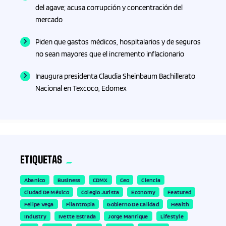
del agave; acusa corrupción y concentración del
mercado
Piden que gastos médicos, hospitalarios y de seguros
no sean mayores que el incremento inflacionario
Inaugura presidenta Claudia Sheinbaum Bachillerato
Nacional en Texcoco, Edomex
ETIQUETAS
Abanico
Business
CDMX
Ceo
Ciencia
Ciudad De México
Colegio Jurista
Economy
Featured
Felipe Vega
Filantropia
Gobierno De Calidad
Health
Industry
Ivette Estrada
Jorge Manrique
Lifestyle