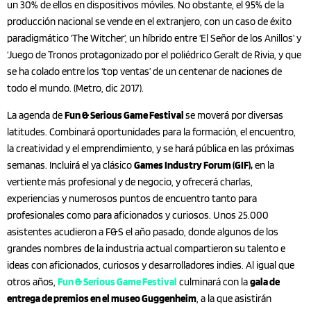
un 30% de ellos en dispositivos móviles. No obstante, el 95% de la
producción nacional se vende en el extranjero, con un caso de éxito
paradigmático ‘The Witcher’, un híbrido entre ‘El Señor de los Anillos’ y
‘Juego de Tronos protagonizado por el poliédrico Geralt de Rivia, y que
se ha colado entre los ‘top ventas’ de un centenar de naciones de
todo el mundo. (Metro, dic 2017).
La agenda de
Fun & Serious Game Festival
se moverá por diversas
latitudes. Combinará oportunidades para la formación, el encuentro,
la creatividad y el emprendimiento, y se hará pública en las próximas
semanas. Incluirá el ya clásico
Games Industry Forum (GIF),
en la
vertiente más profesional y de negocio, y ofrecerá charlas,
experiencias y numerosos puntos de encuentro tanto para
profesionales como para aficionados y curiosos. Unos 25.000
asistentes acudieron a F&S el año pasado, donde algunos de los
grandes nombres de la industria actual compartieron su talento e
ideas con aficionados, curiosos y desarrolladores indies. Al igual que
otros años,
Fun & Serious Game Festival
culminará con la
gala de
entrega de premios en el museo Guggenheim
, a la que asistirán