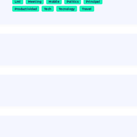
Lml
Meeting
Mobile
Politics
Principal
Productividad
Tech
Tecnology
Travel