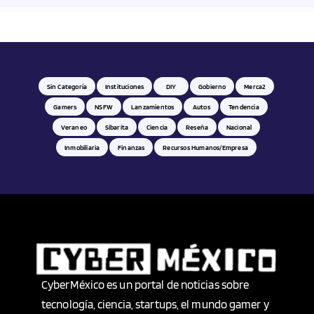
Sin Categoría
Instituciones
DIY
Gobierno
Merca2
Gamers
NSFW
Lanzamientos
Autos
Tendencia
Veraneo
Sibarita
Ciencia
Reseña
Nacional
Inmobiliaria
Finanzas
Recursos Humanos/empresa
CyberMéxico es un portal de noticias sobre
tecnología, ciencia, startups, el mundo gamer y