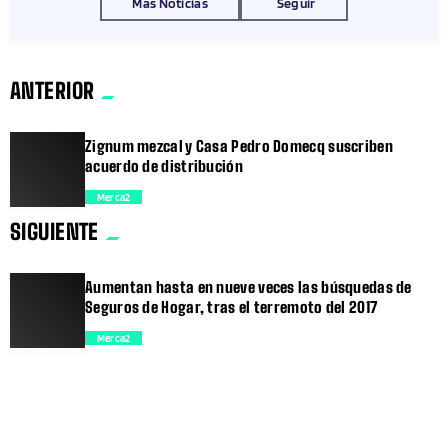
Más Noticias
Seguir
ANTERIOR
Zignum mezcal y Casa Pedro Domecq suscriben
acuerdo de distribución
Merca2
SIGUIENTE
trending_flat
Aumentan hasta en nueve veces las búsquedas de
Seguros de Hogar, tras el terremoto del 2017
Merca2
trending_flat