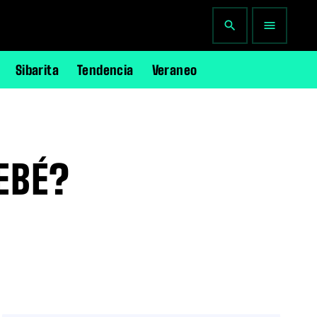
search
menu
Sibarita
Tendencia
Veraneo
EBÉ?