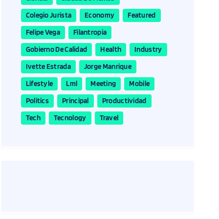
Colegio Jurista
Economy
Featured
Felipe Vega
Filantropia
Gobierno De Calidad
Health
Industry
Ivette Estrada
Jorge Manrique
Lifestyle
Lml
Meeting
Mobile
Politics
Principal
Productividad
Tech
Tecnology
Travel