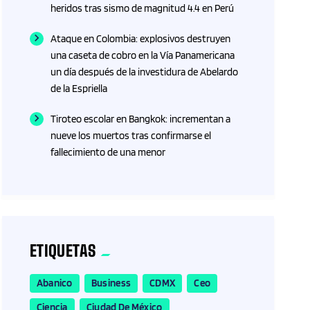
heridos tras sismo de magnitud 4.4 en Perú
Ataque en Colombia: explosivos destruyen
una caseta de cobro en la Vía Panamericana
un día después de la investidura de Abelardo
de la Espriella
Tiroteo escolar en Bangkok: incrementan a
nueve los muertos tras confirmarse el
fallecimiento de una menor
ETIQUETAS
Abanico
Business
CDMX
Ceo
Ciencia
Ciudad De México