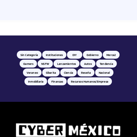
Sin Categoría
Instituciones
DIY
Gobierno
Merca2
Gamers
NSFW
Lanzamientos
Autos
Tendencia
Veraneo
Sibarita
Ciencia
Reseña
Nacional
Inmobiliaria
Finanzas
Recursos Humanos/empresa