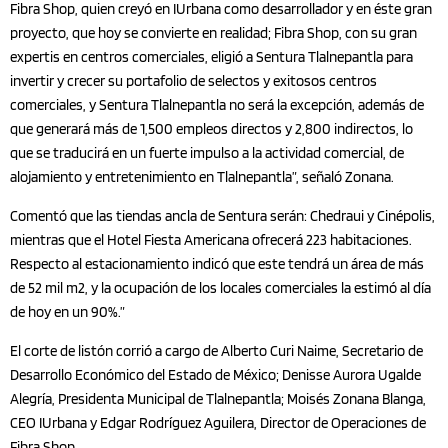
Fibra Shop, quien creyó en IUrbana como desarrollador y en éste gran
proyecto, que hoy se convierte en realidad; Fibra Shop, con su gran
expertis en centros comerciales, eligió a Sentura Tlalnepantla para
invertir y crecer su portafolio de selectos y exitosos centros
comerciales, y Sentura Tlalnepantla no será la excepción, además de
que generará más de 1,500 empleos directos y 2,800 indirectos, lo
que se traducirá en un fuerte impulso a la actividad comercial, de
alojamiento y entretenimiento en Tlalnepantla”, señaló Zonana.
Comentó que las tiendas ancla de Sentura serán: Chedraui y Cinépolis,
mientras que el Hotel Fiesta Americana ofrecerá 223 habitaciones.
Respecto al estacionamiento indicó que este tendrá un área de más
de 52 mil m2, y la ocupación de los locales comerciales la estimó al día
de hoy en un 90%.”
El corte de listón corrió a cargo de Alberto Curi Naime, Secretario de
Desarrollo Económico del Estado de México; Denisse Aurora Ugalde
Alegría, Presidenta Municipal de Tlalnepantla; Moisés Zonana Blanga,
CEO IUrbana y Edgar Rodríguez Aguilera, Director de Operaciones de
Fibra Shop.