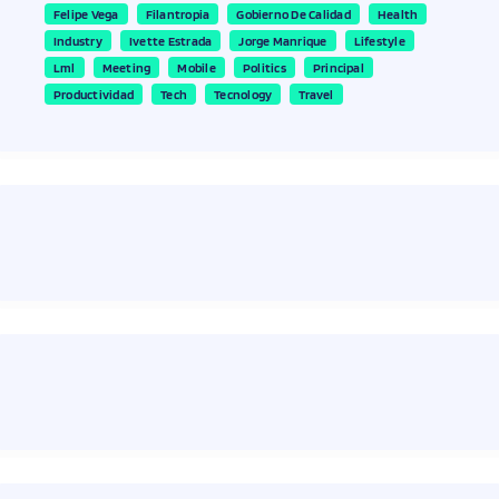
Felipe Vega
Filantropia
Gobierno De Calidad
Health
Industry
Ivette Estrada
Jorge Manrique
Lifestyle
Lml
Meeting
Mobile
Politics
Principal
Productividad
Tech
Tecnology
Travel