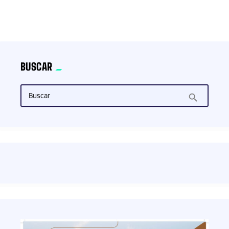
trending_flat
BUSCAR
Buscar
search