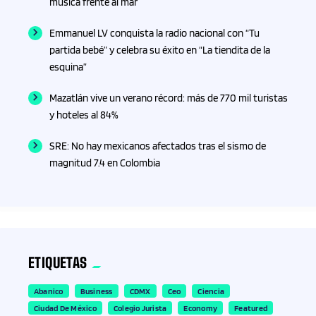
música frente al mar
Emmanuel LV conquista la radio nacional con “Tu
partida bebé” y celebra su éxito en “La tiendita de la
esquina”
Mazatlán vive un verano récord: más de 770 mil turistas
y hoteles al 84%
SRE: No hay mexicanos afectados tras el sismo de
magnitud 7.4 en Colombia
ETIQUETAS
Abanico
Business
CDMX
Ceo
Ciencia
Ciudad De México
Colegio Jurista
Economy
Featured