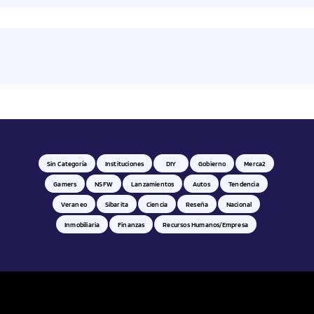
Sin Categoría
Instituciones
DIY
Gobierno
Merca2
Gamers
NSFW
Lanzamientos
Autos
Tendencia
Veraneo
Sibarita
Ciencia
Reseña
Nacional
Inmobiliaria
Finanzas
Recursos Humanos/empresa