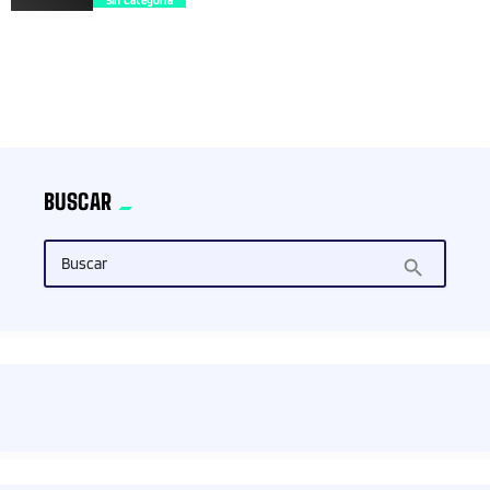
trending_flat
BUSCAR
Buscar
search