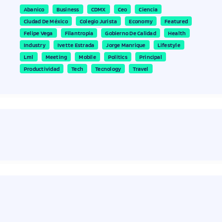
Abanico
Business
CDMX
Ceo
Ciencia
Ciudad De México
Colegio Jurista
Economy
Featured
Felipe Vega
Filantropia
Gobierno De Calidad
Health
Industry
Ivette Estrada
Jorge Manrique
Lifestyle
Lml
Meeting
Mobile
Politics
Principal
Productividad
Tech
Tecnology
Travel