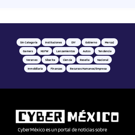
Sin Categoría
Instituciones
DIY
Gobierno
Merca2
Gamers
NSFW
Lanzamientos
Autos
Tendencia
Veraneo
Sibarita
Ciencia
Reseña
Nacional
Inmobiliaria
Finanzas
Recursos Humanos/empresa
CyberMéxico es un portal de noticias sobre