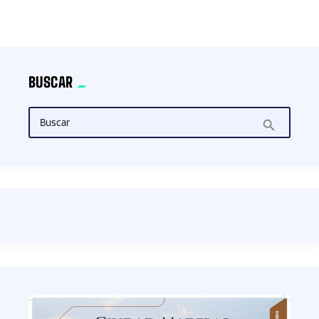
trending_flat
BUSCAR
Buscar
search