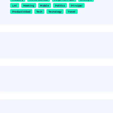
Lml
Meeting
Mobile
Politics
Principal
Productividad
Tech
Tecnology
Travel