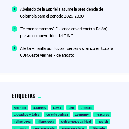
Abelardo de la Espriella asume la presidencia de
Colombia para el periodo 2026-2030
‘Te encontraremos’: EU lanza advertencia a ‘Pelón’,
presunto nuevo líder del CJNG
Alerta Amarilla por lluvias fuertes y granizo en toda la
CDMX este viernes 7 de agosto
ETIQUETAS
Abanico
Business
CDMX
Ceo
Ciencia
Ciudad De México
Colegio Jurista
Economy
Featured
Felipe Vega
Filantropia
Gobierno De Calidad
Health
Industry
Ivette Estrada
Jorge Manrique
Lifestyle