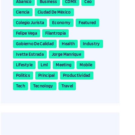
Abanico
Business
CDMX
Ceo
Ciencia
Ciudad De México
Colegio Jurista
Economy
Featured
Felipe Vega
Filantropia
Gobierno De Calidad
Health
Industry
Ivette Estrada
Jorge Manrique
Lifestyle
Lml
Meeting
Mobile
Politics
Principal
Productividad
Tech
Tecnology
Travel