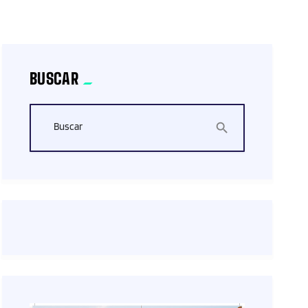
BUSCAR
Buscar
search