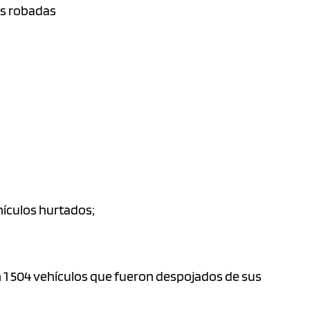
es robadas
hículos hurtados;
on 1 504 vehículos que fueron despojados de sus