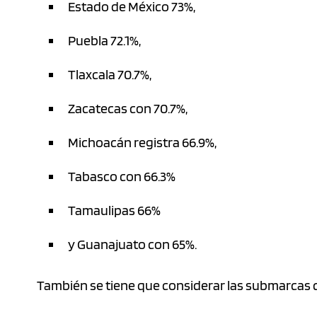
Estado de México 73%,
Puebla 72.1%,
Tlaxcala 70.7%,
Zacatecas con 70.7%,
Michoacán registra 66.9%,
Tabasco con 66.3%
Tamaulipas 66%
y Guanajuato con 65%.
También se tiene que considerar las submarcas 