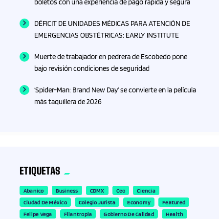
boletos con una experiencia de pago rápida y segura
DÉFICIT DE UNIDADES MÉDICAS PARA ATENCIÓN DE
EMERGENCIAS OBSTÉTRICAS: EARLY INSTITUTE
Muerte de trabajador en pedrera de Escobedo pone
bajo revisión condiciones de seguridad
‘Spider-Man: Brand New Day’ se convierte en la película
más taquillera de 2026
ETIQUETAS
Abanico
Business
CDMX
Ceo
Ciencia
Ciudad De México
Colegio Jurista
Economy
Featured
Felipe Vega
Filantropia
Gobierno De Calidad
Health