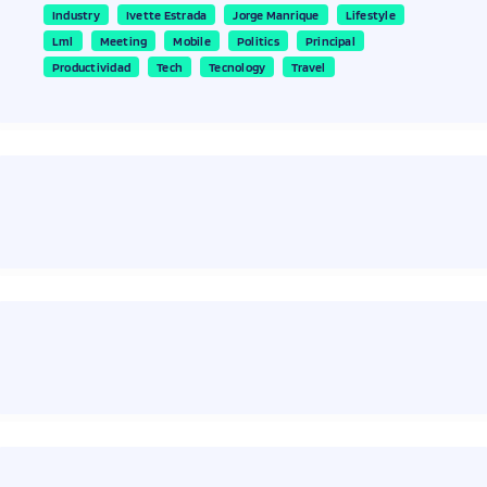
Industry
Ivette Estrada
Jorge Manrique
Lifestyle
Lml
Meeting
Mobile
Politics
Principal
Productividad
Tech
Tecnology
Travel