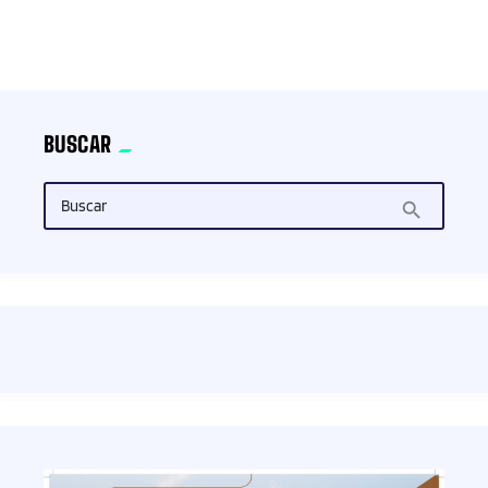
BUSCAR
Buscar
search