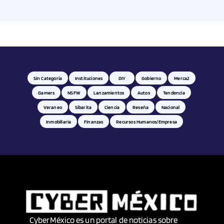
Sin Categoría
Instituciones
DIY
Gobierno
Merca2
Gamers
NSFW
Lanzamientos
Autos
Tendencia
Veraneo
Sibarita
Ciencia
Reseña
Nacional
Inmobiliaria
Finanzas
Recursos Humanos/empresa
CyberMéxico es un portal de noticias sobre