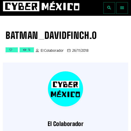
search
menu
BATMAN_DAVIDFINCH.0
4
El Colaborador
26/11/2018
El Colaborador